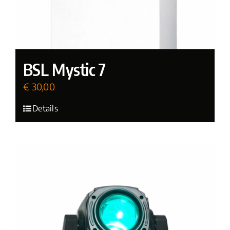
BSL Mystic 7
€
30,00
(incl. BTW)
Details