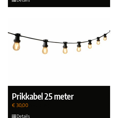
Prikkabel 25 meter
€
30,00
(incl. BTW)
Details