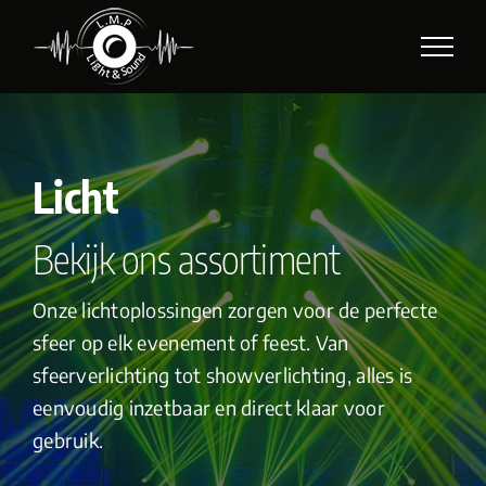
Skip
to
content
Licht
Bekijk ons assortiment
Onze lichtoplossingen zorgen voor de perfecte
sfeer op elk evenement of feest. Van
sfeerverlichting tot showverlichting, alles is
eenvoudig inzetbaar en direct klaar voor
gebruik.