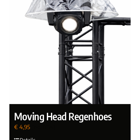
Moving Head Regenhoes
€
4,95
(incl. BTW)
Details