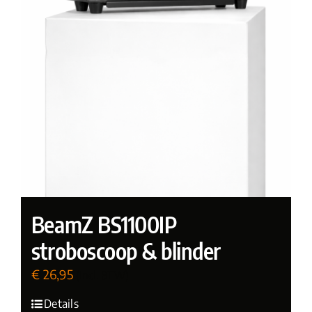
BeamZ BS1100IP
stroboscoop & blinder
€
26,95
(incl. BTW)
Details