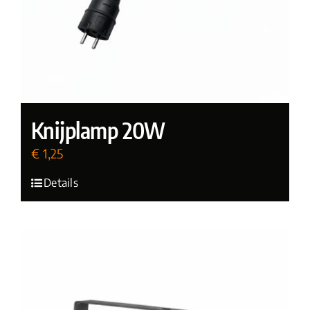
Knijplamp 20W
€
1,25
(incl. BTW)
Details