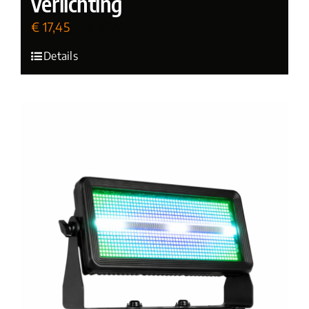
verlichting
€
17,45
(incl. BTW)
Details