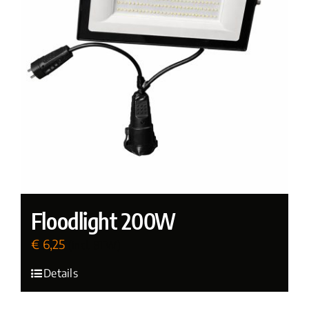
Floodlight 200W
€
6,25
(incl. BTW)
Details