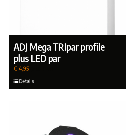
ADJ Mega TRIpar profile
plus LED par
€
4,95
(incl. BTW)
Details