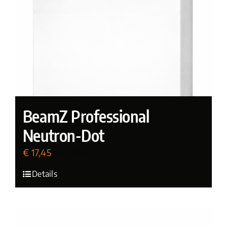
BeamZ Professional
Neutron-Dot
€
17,45
(incl. BTW)
Details