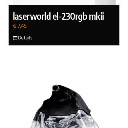
laserworld el-230rgb mkii
€
7,45
(incl. BTW)
Details