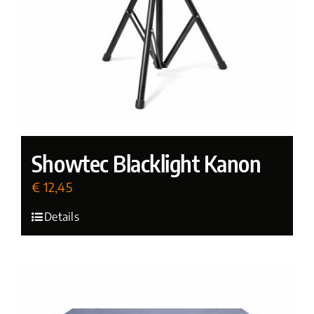
Showtec Blacklight Kanon
€
12,45
(incl. BTW)
Details