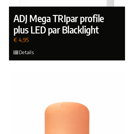
ADJ Mega TRIpar profile
plus LED par Blacklight
€
4,95
(incl. BTW)
Details