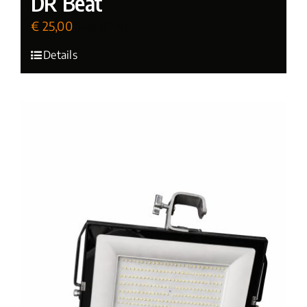
DR Beat
€
25,00
(incl. BTW)
Details