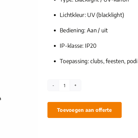
Lichtkleur: UV (blacklight)
Bediening: Aan / uit
IP-klasse: IP20
Toepassing: clubs, feesten, podi
Showtec
Blacklight
Kanon
Toevoegen aan offerte
aantal