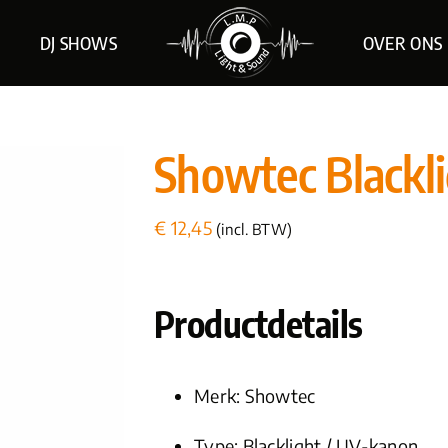
DJ SHOWS
OVER ONS
Showtec Blackl
€
12,45
(incl. BTW)
Productdetails
Merk:
Showtec
Type: Blacklight / UV-kanon