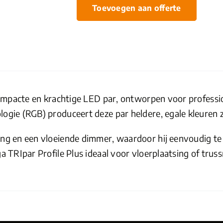
TRIpar
Toevoegen aan offerte
profile
plus
LED
par
aantal
mpacte en krachtige LED par, ontworpen voor professione
ogie (RGB) produceert deze par heldere, egale kleuren
 en een vloeiende dimmer, waardoor hij eenvoudig te in
 TRIpar Profile Plus ideaal voor vloerplaatsing of trus