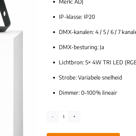
Merk:
ADJ
IP-klasse: IP20
DMX-kanalen: 4 / 5 / 6 / 7 kanal
DMX-besturing: Ja
Lichtbron: 5× 4W TRI LED (RG
Strobe: Variabele snelheid
Dimmer: 0–100% lineair
ADJ
Mega