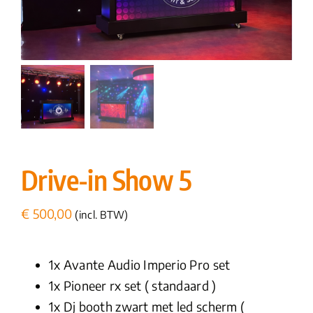
Drive-in Show 5
€
500,00
(incl. BTW)
1x Avante Audio Imperio Pro set
1x Pioneer rx set ( standaard )
1x Dj booth zwart met led scherm (