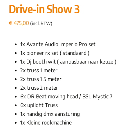
Drive-in Show 3
€
475,00
(incl. BTW)
1x Avante Audio Imperio Pro set
1x pioneer rx set ( standaard )
1x Dj booth wit ( aanpasbaar naar keuze )
2x truss 1 meter
2x truss 1,5 meter
2x truss 2 meter
6x DR Beat moving head / BSL Mystic 7
6x uplight Truss
1x handig dmx aansturing
1x Kleine rookmachine