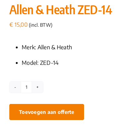
Allen & Heath ZED-14
€
15,00
(incl. BTW)
Merk: Allen & Heath
Model: ZED-14
Allen
&
Heath
Toevoegen aan offerte
ZED-
14
aantal