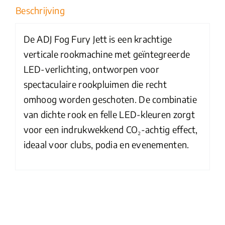
rookmachine
Beschrijving
met
LED's
De ADJ Fog Fury Jett is een krachtige
aantal
verticale rookmachine met geïntegreerde
LED-verlichting, ontworpen voor
spectaculaire rookpluimen die recht
omhoog worden geschoten. De combinatie
van dichte rook en felle LED-kleuren zorgt
voor een indrukwekkend CO₂-achtig effect,
ideaal voor clubs, podia en evenementen.