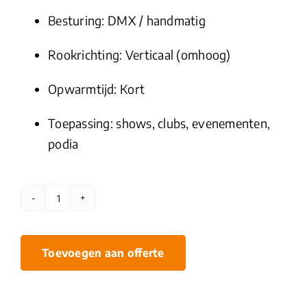
Besturing: DMX / handmatig
Rookrichting: Verticaal (omhoog)
Opwarmtijd: Kort
Toepassing: shows, clubs, evenementen,
podia
ADJ
Fog
Fury
Toevoegen aan offerte
Jett
verticale